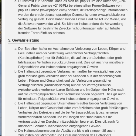
Du nimmst zur Kenntnis, dass es sich bei phpBB um eine unter der „
GNU
General Public License v2
“ (GPL) bereitgestellten Foren-Software von
phpBB Limited (www.phpbb.com) handelt; deutschsprachige Informationen
werden durch die deutschsprachige Community unter www.phpbb.de zur
Verfügung gestellt. Beide haben keinen Einfluss auf die Art und Weise, wie
die Software verwendet wird. Sie können insbesondere die Verwendung
der Software für bestimmte Zwecke nicht untersagen oder auf Inhalte
fremder Foren Einfluss nehmen.
5. Gewährleistung
Der Betreiber haftet mit Ausnahme der Verletzung von Leben, Körper und
Gesundheit und der Verletzung wesentlicher Vertragspflichten
(Kardinalpflichten) nur für Schäden, die auf ein vorsätzliches oder grob
fahrlässiges Verhalten zurückzuführen sind. Dies gilt auch für mittelbare
Folgeschäden wie insbesondere entgangenen Gewinn.
Die Haftung ist gegenüber Verbrauchern außer bei vorsätzlichem oder
grob fahrlässigem Verhalten oder bei Schäden aus der Verletzung von
Leben, Körper und Gesundheit und der Verletzung wesentlicher
Vertragspflichten (Kardinalpflichten) auf die bei Vertragsschluss
typischerweise vorhersehbaren Schäden und im übrigen der Höhe nach
auf die vertragstypischen Durchschnittsschäden begrenzt. Dies gilt auch
für mittelbare Folgeschäden wie insbesondere entgangenen Gewinn.
Die Haftung ist gegenüber Unternehmern außer bei der Verletzung von
Leben, Körper und Gesundheit oder vorsätzlichem oder grob fahrlässigem
Verhalten des Betreibers auf die bei Vertragsschluss typischerweise
vorhersehbaren Schäden und im Übrigen der Höhe nach auf die
vertragstypischen Durchschnittsschäden begrenzt. Dies gilt auch für
mittelbare Schäden, insbesondere entgangenen Gewinn.
Die Haftungsbegrenzung der Absätze a bis c gilt sinngemäß auch
zugunsten der Mitarbeiter und Erfüllungsgehilfen des Betreibers.