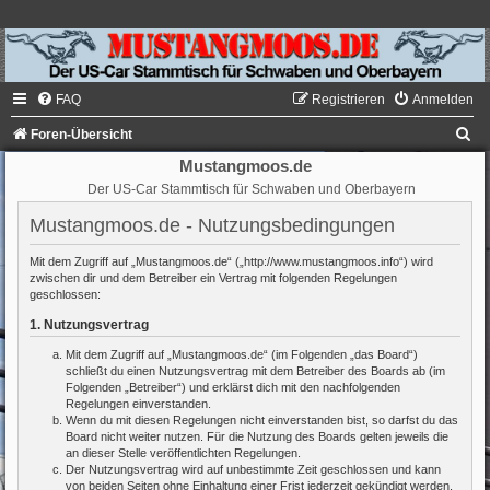
FAQ
Registrieren
Anmelden
S
Foren-Übersicht
u
Mustangmoos.de
Der US-Car Stammtisch für Schwaben und Oberbayern
c
h
Mustangmoos.de - Nutzungsbedingungen
e
Mit dem Zugriff auf „Mustangmoos.de“ („http://www.mustangmoos.info“) wird
zwischen dir und dem Betreiber ein Vertrag mit folgenden Regelungen
geschlossen:
1. Nutzungsvertrag
Mit dem Zugriff auf „Mustangmoos.de“ (im Folgenden „das Board“)
schließt du einen Nutzungsvertrag mit dem Betreiber des Boards ab (im
Folgenden „Betreiber“) und erklärst dich mit den nachfolgenden
Regelungen einverstanden.
Wenn du mit diesen Regelungen nicht einverstanden bist, so darfst du das
Board nicht weiter nutzen. Für die Nutzung des Boards gelten jeweils die
an dieser Stelle veröffentlichten Regelungen.
Der Nutzungsvertrag wird auf unbestimmte Zeit geschlossen und kann
von beiden Seiten ohne Einhaltung einer Frist jederzeit gekündigt werden.