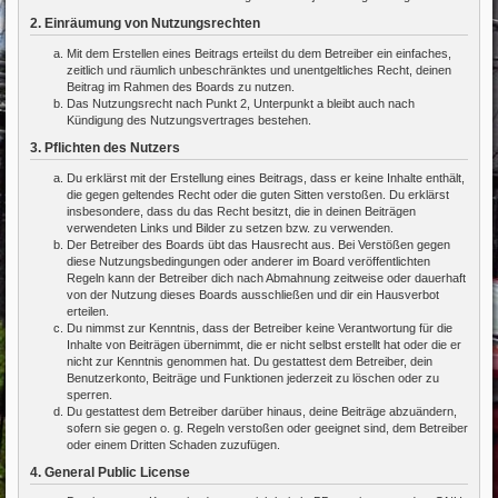
2. Einräumung von Nutzungsrechten
Mit dem Erstellen eines Beitrags erteilst du dem Betreiber ein einfaches,
zeitlich und räumlich unbeschränktes und unentgeltliches Recht, deinen
Beitrag im Rahmen des Boards zu nutzen.
Das Nutzungsrecht nach Punkt 2, Unterpunkt a bleibt auch nach
Kündigung des Nutzungsvertrages bestehen.
3. Pflichten des Nutzers
Du erklärst mit der Erstellung eines Beitrags, dass er keine Inhalte enthält,
die gegen geltendes Recht oder die guten Sitten verstoßen. Du erklärst
insbesondere, dass du das Recht besitzt, die in deinen Beiträgen
verwendeten Links und Bilder zu setzen bzw. zu verwenden.
Der Betreiber des Boards übt das Hausrecht aus. Bei Verstößen gegen
diese Nutzungsbedingungen oder anderer im Board veröffentlichten
Regeln kann der Betreiber dich nach Abmahnung zeitweise oder dauerhaft
von der Nutzung dieses Boards ausschließen und dir ein Hausverbot
erteilen.
Du nimmst zur Kenntnis, dass der Betreiber keine Verantwortung für die
Inhalte von Beiträgen übernimmt, die er nicht selbst erstellt hat oder die er
nicht zur Kenntnis genommen hat. Du gestattest dem Betreiber, dein
Benutzerkonto, Beiträge und Funktionen jederzeit zu löschen oder zu
sperren.
Du gestattest dem Betreiber darüber hinaus, deine Beiträge abzuändern,
sofern sie gegen o. g. Regeln verstoßen oder geeignet sind, dem Betreiber
oder einem Dritten Schaden zuzufügen.
4. General Public License