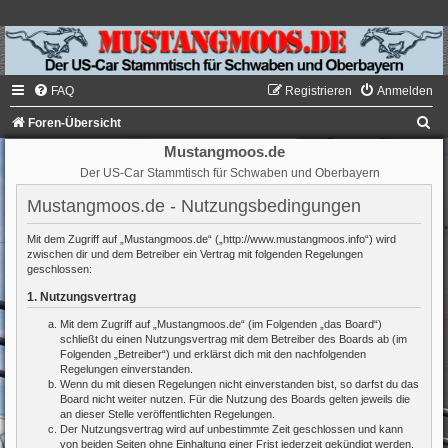
FAQ
Registrieren
Anmelden
S
Foren-Übersicht
u
Mustangmoos.de
Der US-Car Stammtisch für Schwaben und Oberbayern
c
h
Mustangmoos.de - Nutzungsbedingungen
e
Mit dem Zugriff auf „Mustangmoos.de“ („http://www.mustangmoos.info“) wird
zwischen dir und dem Betreiber ein Vertrag mit folgenden Regelungen
geschlossen:
1. Nutzungsvertrag
Mit dem Zugriff auf „Mustangmoos.de“ (im Folgenden „das Board“)
schließt du einen Nutzungsvertrag mit dem Betreiber des Boards ab (im
Folgenden „Betreiber“) und erklärst dich mit den nachfolgenden
Regelungen einverstanden.
Wenn du mit diesen Regelungen nicht einverstanden bist, so darfst du das
Board nicht weiter nutzen. Für die Nutzung des Boards gelten jeweils die
an dieser Stelle veröffentlichten Regelungen.
Der Nutzungsvertrag wird auf unbestimmte Zeit geschlossen und kann
von beiden Seiten ohne Einhaltung einer Frist jederzeit gekündigt werden.