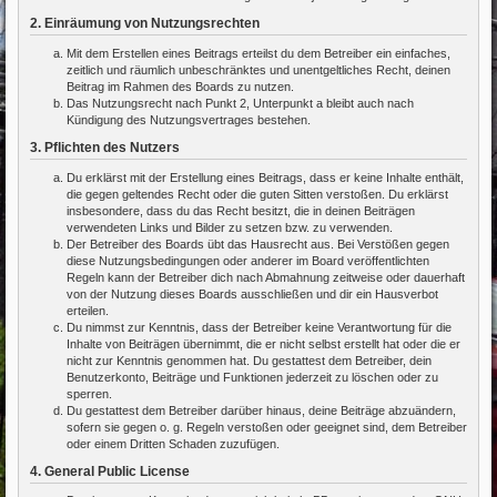
2. Einräumung von Nutzungsrechten
Mit dem Erstellen eines Beitrags erteilst du dem Betreiber ein einfaches,
zeitlich und räumlich unbeschränktes und unentgeltliches Recht, deinen
Beitrag im Rahmen des Boards zu nutzen.
Das Nutzungsrecht nach Punkt 2, Unterpunkt a bleibt auch nach
Kündigung des Nutzungsvertrages bestehen.
3. Pflichten des Nutzers
Du erklärst mit der Erstellung eines Beitrags, dass er keine Inhalte enthält,
die gegen geltendes Recht oder die guten Sitten verstoßen. Du erklärst
insbesondere, dass du das Recht besitzt, die in deinen Beiträgen
verwendeten Links und Bilder zu setzen bzw. zu verwenden.
Der Betreiber des Boards übt das Hausrecht aus. Bei Verstößen gegen
diese Nutzungsbedingungen oder anderer im Board veröffentlichten
Regeln kann der Betreiber dich nach Abmahnung zeitweise oder dauerhaft
von der Nutzung dieses Boards ausschließen und dir ein Hausverbot
erteilen.
Du nimmst zur Kenntnis, dass der Betreiber keine Verantwortung für die
Inhalte von Beiträgen übernimmt, die er nicht selbst erstellt hat oder die er
nicht zur Kenntnis genommen hat. Du gestattest dem Betreiber, dein
Benutzerkonto, Beiträge und Funktionen jederzeit zu löschen oder zu
sperren.
Du gestattest dem Betreiber darüber hinaus, deine Beiträge abzuändern,
sofern sie gegen o. g. Regeln verstoßen oder geeignet sind, dem Betreiber
oder einem Dritten Schaden zuzufügen.
4. General Public License