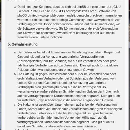
Du nimmst zur Kenntnis, dass es sich bei phpBB um eine unter der „
GNU
General Public License v2
“ (GPL) bereitgestellten Foren-Software von
phpBB Limited (www.phpbb.com) handelt; deutschsprachige Informationen
werden durch die deutschsprachige Community unter www.phpbb.de zur
Verfügung gestellt. Beide haben keinen Einfluss auf die Art und Weise, wie
die Software verwendet wird. Sie können insbesondere die Verwendung
der Software für bestimmte Zwecke nicht untersagen oder auf Inhalte
fremder Foren Einfluss nehmen.
5. Gewährleistung
Der Betreiber haftet mit Ausnahme der Verletzung von Leben, Körper und
Gesundheit und der Verletzung wesentlicher Vertragspflichten
(Kardinalpflichten) nur für Schäden, die auf ein vorsätzliches oder grob
fahrlässiges Verhalten zurückzuführen sind. Dies gilt auch für mittelbare
Folgeschäden wie insbesondere entgangenen Gewinn.
Die Haftung ist gegenüber Verbrauchern außer bei vorsätzlichem oder
grob fahrlässigem Verhalten oder bei Schäden aus der Verletzung von
Leben, Körper und Gesundheit und der Verletzung wesentlicher
Vertragspflichten (Kardinalpflichten) auf die bei Vertragsschluss
typischerweise vorhersehbaren Schäden und im übrigen der Höhe nach
auf die vertragstypischen Durchschnittsschäden begrenzt. Dies gilt auch
für mittelbare Folgeschäden wie insbesondere entgangenen Gewinn.
Die Haftung ist gegenüber Unternehmern außer bei der Verletzung von
Leben, Körper und Gesundheit oder vorsätzlichem oder grob fahrlässigem
Verhalten des Betreibers auf die bei Vertragsschluss typischerweise
vorhersehbaren Schäden und im Übrigen der Höhe nach auf die
vertragstypischen Durchschnittsschäden begrenzt. Dies gilt auch für
mittelbare Schäden, insbesondere entgangenen Gewinn.