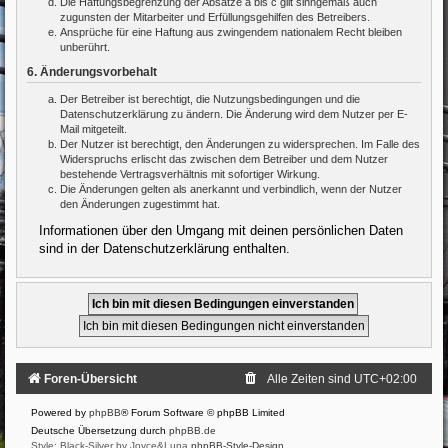
Die Haftungsbegrenzung der Absätze a bis c gilt sinngemäß auch
zugunsten der Mitarbeiter und Erfüllungsgehilfen des Betreibers.
Ansprüche für eine Haftung aus zwingendem nationalem Recht bleiben
unberührt.
6. Änderungsvorbehalt
Der Betreiber ist berechtigt, die Nutzungsbedingungen und die
Datenschutzerklärung zu ändern. Die Änderung wird dem Nutzer per E-
Mail mitgeteilt.
Der Nutzer ist berechtigt, den Änderungen zu widersprechen. Im Falle des
Widerspruchs erlischt das zwischen dem Betreiber und dem Nutzer
bestehende Vertragsverhältnis mit sofortiger Wirkung.
Die Änderungen gelten als anerkannt und verbindlich, wenn der Nutzer
den Änderungen zugestimmt hat.
Informationen über den Umgang mit deinen persönlichen Daten
sind in der Datenschutzerklärung enthalten.
Foren-Übersicht
Alle Zeiten sind
UTC+02:00
Powered by
phpBB
® Forum Software © phpBB Limited
Deutsche Übersetzung durch
phpBB.de
Style: Black-Silver by Joyce&Luna
phpBB-Style-Design