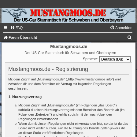
FAQ
Anmelden
S
Foren-Übersicht
u
Mustangmoos.de
Der US-Car Stammtisch für Schwaben und Oberbayern
c
Sprache:
h
Mustangmoos.de - Registrierung
e
Mit dem Zugriff auf „Mustangmoos.de“ („http://www.mustangmoos.info“) wird
zwischen dir und dem Betreiber ein Vertrag mit folgenden Regelungen
geschlossen:
1. Nutzungsvertrag
Mit dem Zugriff auf „Mustangmoos.de“ (im Folgenden „das Board“)
schließt du einen Nutzungsvertrag mit dem Betreiber des Boards ab (im
Folgenden „Betreiber“) und erklärst dich mit den nachfolgenden
Regelungen einverstanden.
Wenn du mit diesen Regelungen nicht einverstanden bist, so darfst du das
Board nicht weiter nutzen. Für die Nutzung des Boards gelten jeweils die
an dieser Stelle veröffentlichten Regelungen.