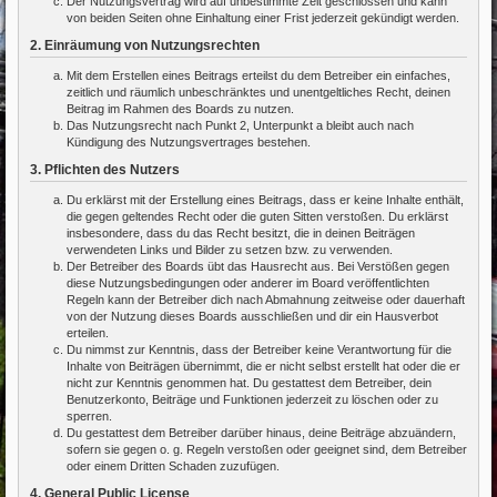
Der Nutzungsvertrag wird auf unbestimmte Zeit geschlossen und kann
von beiden Seiten ohne Einhaltung einer Frist jederzeit gekündigt werden.
2. Einräumung von Nutzungsrechten
Mit dem Erstellen eines Beitrags erteilst du dem Betreiber ein einfaches,
zeitlich und räumlich unbeschränktes und unentgeltliches Recht, deinen
Beitrag im Rahmen des Boards zu nutzen.
Das Nutzungsrecht nach Punkt 2, Unterpunkt a bleibt auch nach
Kündigung des Nutzungsvertrages bestehen.
3. Pflichten des Nutzers
Du erklärst mit der Erstellung eines Beitrags, dass er keine Inhalte enthält,
die gegen geltendes Recht oder die guten Sitten verstoßen. Du erklärst
insbesondere, dass du das Recht besitzt, die in deinen Beiträgen
verwendeten Links und Bilder zu setzen bzw. zu verwenden.
Der Betreiber des Boards übt das Hausrecht aus. Bei Verstößen gegen
diese Nutzungsbedingungen oder anderer im Board veröffentlichten
Regeln kann der Betreiber dich nach Abmahnung zeitweise oder dauerhaft
von der Nutzung dieses Boards ausschließen und dir ein Hausverbot
erteilen.
Du nimmst zur Kenntnis, dass der Betreiber keine Verantwortung für die
Inhalte von Beiträgen übernimmt, die er nicht selbst erstellt hat oder die er
nicht zur Kenntnis genommen hat. Du gestattest dem Betreiber, dein
Benutzerkonto, Beiträge und Funktionen jederzeit zu löschen oder zu
sperren.
Du gestattest dem Betreiber darüber hinaus, deine Beiträge abzuändern,
sofern sie gegen o. g. Regeln verstoßen oder geeignet sind, dem Betreiber
oder einem Dritten Schaden zuzufügen.
4. General Public License