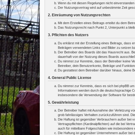
Wenn du mit diesen Regelungen nicht einverstanden bi
Der Nutzungsvertrag wird auf unbestimmte Zeit gesch
2. Einräumung von Nutzungsrechten
Mit dem Erstellen eines Beitrags erteilst du dem Bet
Das Nutzungsrecht nach Punkt 2, Unterpunkt a blei
3. Pflichten des Nutzers
Du erklärst mit der Erstellung eines Beitrags, dass e
Beiträgen verwendeten Links und Bilder zu setzen b
Der Betreiber des Boards übt das Hausrecht aus. Be
dauerhaft von der Nutzung dieses Boards ausschließe
Du nimmst zur Kenntnis, dass der Betreiber keine Ver
Betreiber, dein Benutzerkonto, Beiträge und Funktion
Du gestattest dem Betreiber darüber hinaus, deine B
4. General Public License
Du nimmst zur Kenntnis, dass es sich bei phpBB um e
Informationen werden durch die deutschsprachige Co
insbesondere die Verwendung der Software für besti
5. Gewährleistung
Der Betreiber haftet mit Ausnahme der Verletzung von
grob fahrlässiges Verhalten zurückzuführen sind. Di
Die Haftung ist gegenüber Verbrauchern außer bei v
Vertragspflichten (Kardinalpflichten) auf die bei V
auch für mittelbare Folgeschäden wie insbesondere
Die Haftung ist gegenüber Unternehmern außer bei d