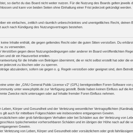
st, so darfst du das Board nicht weiter nutzen. Für die Nutzung des Boards gelten jeweils di
lossen und kann von beiden Seiten ohne Einhaltung einer Frist jederzeit gekündigt werden.
reiber ein einfaches, zeitlich und räumlich unbeschränktes und unentgeltliches Recht, deine
bt auch nach Kündigung des Nutzungsvertrages bestehen.
r keine Inhalte enthält, die gegen geltendes Recht oder die guten Sitten verstoßen. Du erklär
zw. zu verwenden.
i Verstößen gegen diese Nutzungsbedingungen oder anderer im Board veröffentlichten Rege
n und dir ein Hausverbot erteilen.
antwortung für die Inhalte von Beiträgen übernimmt, die er nicht selbst erstellt hat oder die
en jederzeit zu löschen oder zu sperren.
eiträge abzuändern, sofern sie gegen o. g. Regeln verstoßen oder geeignet sind, dem Betre
ine unter der „
GNU General Public License v2
“ (GPL) bereitgestellten Foren-Software vo
mmunity unter www.phpbb.de zur Verfügung gestellt. Beide haben keinen Einfluss auf die Art
mmte Zwecke nicht untersagen oder auf Inhalte fremder Foren Einfluss nehmen.
 Leben, Körper und Gesundheit und der Verletzung wesentlicher Vertragspflichten (Kardinalpfl
es gilt auch für mittelbare Folgeschäden wie insbesondere entgangenen Gewinn.
orsätzlichem oder grob fahrlässigem Verhalten oder bei Schäden aus der Verletzung von Leb
ertragsschluss typischerweise vorhersehbaren Schäden und im übrigen der Höhe nach auf die v
 entgangenen Gewinn.
er Verletzung von Leben, Körper und Gesundheit oder vorsätzlichem oder grob fahrlässigem 