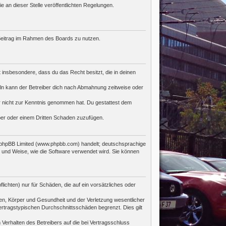
e an dieser Stelle veröffentlichten Regelungen.
n Beitrag im Rahmen des Boards zu nutzen.
st insbesondere, dass du das Recht besitzt, die in deinen
ln kann der Betreiber dich nach Abmahnung zeitweise oder
 er nicht zur Kenntnis genommen hat. Du gestattest dem
iber oder einem Dritten Schaden zuzufügen.
n phpBB Limited (www.phpbb.com) handelt; deutschsprachige
 und Weise, wie die Software verwendet wird. Sie können
ichten) nur für Schäden, die auf ein vorsätzliches oder
en, Körper und Gesundheit und der Verletzung wesentlicher
ertragstypischen Durchschnittsschäden begrenzt. Dies gilt
Verhalten des Betreibers auf die bei Vertragsschluss