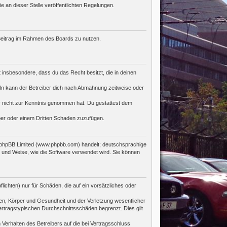
e an dieser Stelle veröffentlichten Regelungen.
n Beitrag im Rahmen des Boards zu nutzen.
st insbesondere, dass du das Recht besitzt, die in deinen
ln kann der Betreiber dich nach Abmahnung zeitweise oder
 er nicht zur Kenntnis genommen hat. Du gestattest dem
iber oder einem Dritten Schaden zuzufügen.
n phpBB Limited (www.phpbb.com) handelt; deutschsprachige
 und Weise, wie die Software verwendet wird. Sie können
ichten) nur für Schäden, die auf ein vorsätzliches oder
en, Körper und Gesundheit und der Verletzung wesentlicher
ertragstypischen Durchschnittsschäden begrenzt. Dies gilt
Verhalten des Betreibers auf die bei Vertragsschluss