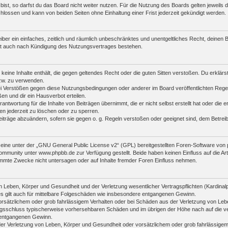
st, so darfst du das Board nicht weiter nutzen. Für die Nutzung des Boards gelten jeweils di
lossen und kann von beiden Seiten ohne Einhaltung einer Frist jederzeit gekündigt werden.
reiber ein einfaches, zeitlich und räumlich unbeschränktes und unentgeltliches Recht, deine
bt auch nach Kündigung des Nutzungsvertrages bestehen.
r keine Inhalte enthält, die gegen geltendes Recht oder die guten Sitten verstoßen. Du erklär
zw. zu verwenden.
i Verstößen gegen diese Nutzungsbedingungen oder anderer im Board veröffentlichten Rege
n und dir ein Hausverbot erteilen.
antwortung für die Inhalte von Beiträgen übernimmt, die er nicht selbst erstellt hat oder die
en jederzeit zu löschen oder zu sperren.
eiträge abzuändern, sofern sie gegen o. g. Regeln verstoßen oder geeignet sind, dem Betre
ine unter der „
GNU General Public License v2
“ (GPL) bereitgestellten Foren-Software vo
mmunity unter www.phpbb.de zur Verfügung gestellt. Beide haben keinen Einfluss auf die Art
mmte Zwecke nicht untersagen oder auf Inhalte fremder Foren Einfluss nehmen.
 Leben, Körper und Gesundheit und der Verletzung wesentlicher Vertragspflichten (Kardinalpfl
es gilt auch für mittelbare Folgeschäden wie insbesondere entgangenen Gewinn.
orsätzlichem oder grob fahrlässigem Verhalten oder bei Schäden aus der Verletzung von Leb
ertragsschluss typischerweise vorhersehbaren Schäden und im übrigen der Höhe nach auf die v
 entgangenen Gewinn.
er Verletzung von Leben, Körper und Gesundheit oder vorsätzlichem oder grob fahrlässigem 