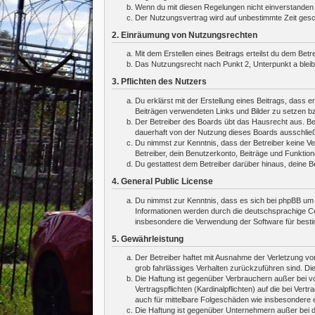
Wenn du mit diesen Regelungen nicht einverstanden bi
Der Nutzungsvertrag wird auf unbestimmte Zeit gesch
2. Einräumung von Nutzungsrechten
Mit dem Erstellen eines Beitrags erteilst du dem Bet
Das Nutzungsrecht nach Punkt 2, Unterpunkt a blei
3. Pflichten des Nutzers
Du erklärst mit der Erstellung eines Beitrags, dass e
Beiträgen verwendeten Links und Bilder zu setzen b
Der Betreiber des Boards übt das Hausrecht aus. Be
dauerhaft von der Nutzung dieses Boards ausschließe
Du nimmst zur Kenntnis, dass der Betreiber keine Ver
Betreiber, dein Benutzerkonto, Beiträge und Funktion
Du gestattest dem Betreiber darüber hinaus, deine B
4. General Public License
Du nimmst zur Kenntnis, dass es sich bei phpBB um e
Informationen werden durch die deutschsprachige Co
insbesondere die Verwendung der Software für besti
5. Gewährleistung
Der Betreiber haftet mit Ausnahme der Verletzung von
grob fahrlässiges Verhalten zurückzuführen sind. Di
Die Haftung ist gegenüber Verbrauchern außer bei v
Vertragspflichten (Kardinalpflichten) auf die bei V
auch für mittelbare Folgeschäden wie insbesondere
Die Haftung ist gegenüber Unternehmern außer bei d