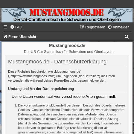
FAQ
Registrieren
Anmelden
S
Foren-Übersicht
u
Mustangmoos.de
Der US-Car Stammtisch für Schwaben und Oberbayern
c
h
Mustangmoos.de - Datenschutzerklärung
e
Diese Richtlinie beschreibt, wie „Mustangmoos.de“
(„http://www.mustangmoos.info“) (im Folgenden „der Betreiber“) die Daten
verwendet, die während deines Foren-Besuchs gesammelt werden.
Umfang und Art der Datenspeicherung
Deine Daten werden auf vier verschiedene Arten gesammelt:
Die Forensoftware phpBB erstellt bei deinem Besuch des Boards mehrere
Cookies. Cookies sind kleine Textdateien, die dein Browser als temporäre
Dateien ablegt und die zwischen den einzelnen Aufrufen des Boards
erhalten bleiben. In diesen Cookies sind die aktuelle ID deiner Sitzung
(damit dir alle Seitenaufrufe zugeordnet werden können), Informationen
über die von dir gelesenen Beiträge (zur Markierung dieser als
gelesen/ungelesen; sofern du nicht angemeldet bist) sowie Informationen