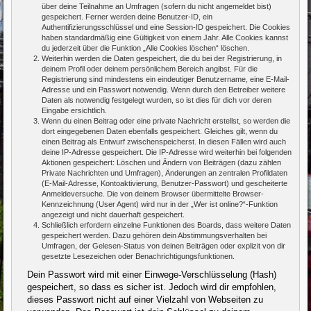
über deine Teilnahme an Umfragen (sofern du nicht angemeldet bist)
gespeichert. Ferner werden deine Benutzer-ID, ein
Authentifizierungsschlüssel und eine Session-ID gespeichert. Die Cookies
haben standardmäßig eine Gültigkeit von einem Jahr. Alle Cookies kannst
du jederzeit über die Funktion „Alle Cookies löschen“ löschen.
Weiterhin werden die Daten gespeichert, die du bei der Registrierung, in
deinem Profil oder deinem persönlichem Bereich angibst. Für die
Registrierung sind mindestens ein eindeutiger Benutzername, eine E-Mail-
Adresse und ein Passwort notwendig. Wenn durch den Betreiber weitere
Daten als notwendig festgelegt wurden, so ist dies für dich vor deren
Eingabe ersichtlich.
Wenn du einen Beitrag oder eine private Nachricht erstellst, so werden die
dort eingegebenen Daten ebenfalls gespeichert. Gleiches gilt, wenn du
einen Beitrag als Entwurf zwischenspeicherst. In diesen Fällen wird auch
deine IP-Adresse gespeichert. Die IP-Adresse wird weiterhin bei folgenden
Aktionen gespeichert: Löschen und Ändern von Beiträgen (dazu zählen
Private Nachrichten und Umfragen), Änderungen an zentralen Profildaten
(E-Mail-Adresse, Kontoaktivierung, Benutzer-Passwort) und gescheiterte
Anmeldeversuche. Die von deinem Browser übermittelte Browser-
Kennzeichnung (User Agent) wird nur in der „Wer ist online?“-Funktion
angezeigt und nicht dauerhaft gespeichert.
Schließlich erfordern einzelne Funktionen des Boards, dass weitere Daten
gespeichert werden. Dazu gehören dein Abstimmungsverhalten bei
Umfragen, der Gelesen-Status von deinen Beiträgen oder explizit von dir
gesetzte Lesezeichen oder Benachrichtigungsfunktionen.
Dein Passwort wird mit einer Einwege-Verschlüsselung (Hash)
gespeichert, so dass es sicher ist. Jedoch wird dir empfohlen,
dieses Passwort nicht auf einer Vielzahl von Webseiten zu