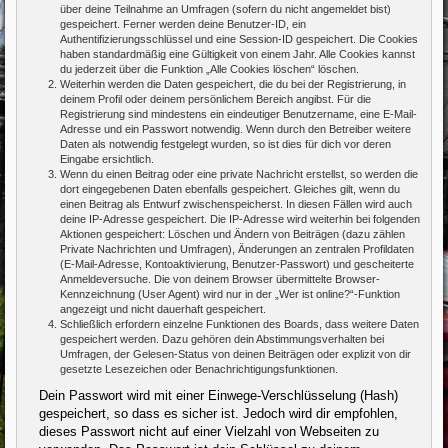
über deine Teilnahme an Umfragen (sofern du nicht angemeldet bist)
gespeichert. Ferner werden deine Benutzer-ID, ein
Authentifizierungsschlüssel und eine Session-ID gespeichert. Die Cookies
haben standardmäßig eine Gültigkeit von einem Jahr. Alle Cookies kannst
du jederzeit über die Funktion „Alle Cookies löschen“ löschen.
Weiterhin werden die Daten gespeichert, die du bei der Registrierung, in
deinem Profil oder deinem persönlichem Bereich angibst. Für die
Registrierung sind mindestens ein eindeutiger Benutzername, eine E-Mail-
Adresse und ein Passwort notwendig. Wenn durch den Betreiber weitere
Daten als notwendig festgelegt wurden, so ist dies für dich vor deren
Eingabe ersichtlich.
Wenn du einen Beitrag oder eine private Nachricht erstellst, so werden die
dort eingegebenen Daten ebenfalls gespeichert. Gleiches gilt, wenn du
einen Beitrag als Entwurf zwischenspeicherst. In diesen Fällen wird auch
deine IP-Adresse gespeichert. Die IP-Adresse wird weiterhin bei folgenden
Aktionen gespeichert: Löschen und Ändern von Beiträgen (dazu zählen
Private Nachrichten und Umfragen), Änderungen an zentralen Profildaten
(E-Mail-Adresse, Kontoaktivierung, Benutzer-Passwort) und gescheiterte
Anmeldeversuche. Die von deinem Browser übermittelte Browser-
Kennzeichnung (User Agent) wird nur in der „Wer ist online?“-Funktion
angezeigt und nicht dauerhaft gespeichert.
Schließlich erfordern einzelne Funktionen des Boards, dass weitere Daten
gespeichert werden. Dazu gehören dein Abstimmungsverhalten bei
Umfragen, der Gelesen-Status von deinen Beiträgen oder explizit von dir
gesetzte Lesezeichen oder Benachrichtigungsfunktionen.
Dein Passwort wird mit einer Einwege-Verschlüsselung (Hash)
gespeichert, so dass es sicher ist. Jedoch wird dir empfohlen,
dieses Passwort nicht auf einer Vielzahl von Webseiten zu