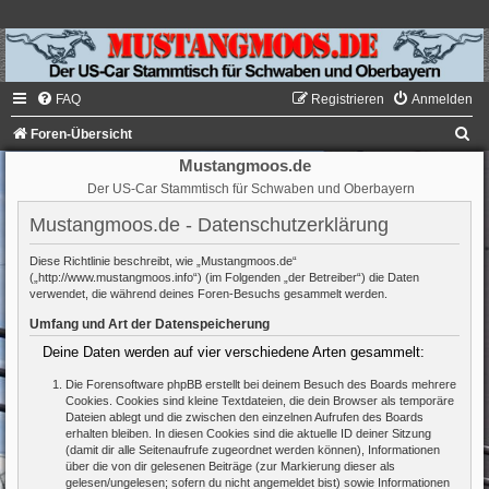
FAQ
Registrieren
Anmelden
S
Foren-Übersicht
u
Mustangmoos.de
Der US-Car Stammtisch für Schwaben und Oberbayern
c
h
Mustangmoos.de - Datenschutzerklärung
e
Diese Richtlinie beschreibt, wie „Mustangmoos.de“
(„http://www.mustangmoos.info“) (im Folgenden „der Betreiber“) die Daten
verwendet, die während deines Foren-Besuchs gesammelt werden.
Umfang und Art der Datenspeicherung
Deine Daten werden auf vier verschiedene Arten gesammelt:
Die Forensoftware phpBB erstellt bei deinem Besuch des Boards mehrere
Cookies. Cookies sind kleine Textdateien, die dein Browser als temporäre
Dateien ablegt und die zwischen den einzelnen Aufrufen des Boards
erhalten bleiben. In diesen Cookies sind die aktuelle ID deiner Sitzung
(damit dir alle Seitenaufrufe zugeordnet werden können), Informationen
über die von dir gelesenen Beiträge (zur Markierung dieser als
gelesen/ungelesen; sofern du nicht angemeldet bist) sowie Informationen