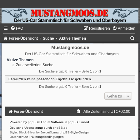
FAQ
Registrieren
Anmelden
S
Foren-Übersicht
Suche
Aktive Themen
u
Mustangmoos.de
Der US-Car Stammtisch für Schwaben und Oberbayern
c
Aktive Themen
h
Zur erweiterten Suche
e
Die Suche ergab 0 Treffer • Seite
1
von
1
Es wurden keine passenden Ergebnisse gefunden.
Die Suche ergab 0 Treffer • Seite
1
von
1
Gehe zu
Foren-Übersicht
Alle Zeiten sind
UTC+02:00
Powered by
phpBB
® Forum Software © phpBB Limited
Deutsche Übersetzung durch
phpBB.de
Style: Black-Silver by Joyce&Luna
phpBB-Style-Design
Datenschutz
|
Nutzungsbedingungen