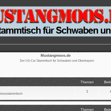
Mustangmoos.de
Der US-Car Stammtisch für Schwaben und Oberbayern
Themen
Beit
3
ngmoosstammtisch
Themen
Beit