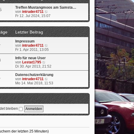
e
Treffen Mustangmoos am Samsta…
r
5
N
von
intruder4711
B
e
Fr 12. Jul 2024, 15:07
e
u
i
e
t
s
r
räge
Letzter Beitrag
t
a
e
g
r
Impressum
1
B
N
von
intruder4711
e
e
Fr 1. Apr 2011, 13:05
i
u
t
e
Info für neue User
3
r
N
s
von
Lestat1795
a
e
t
Di 30. Apr 2013, 21:52
g
u
e
e
r
Datenschutzerklärung
1
s
B
N
von
intruder4711
t
e
e
Mo 14. Mai 2018, 11:53
e
i
u
r
t
e
B
r
s
e
a
t
i
g
e
t
r
et bleiben
r
B
a
e
g
i
t
r
uchern der letzten 25 Minuten)
a