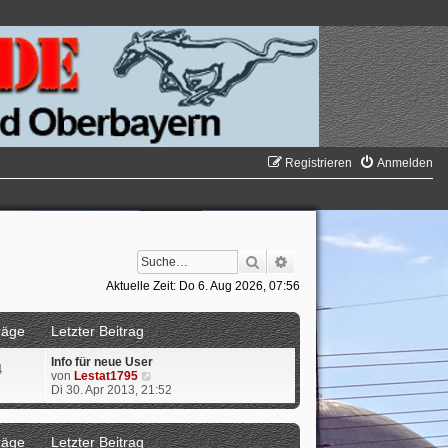
Registrieren
Anmelden
Suche
Erweiterte Suche
Aktuelle Zeit: Do 6. Aug 2026, 07:56
räge
Letzter Beitrag
Info für neue User
4
N
von
Lestat1795
e
Di 30. Apr 2013, 21:52
u
e
s
räge
Letzter Beitrag
t