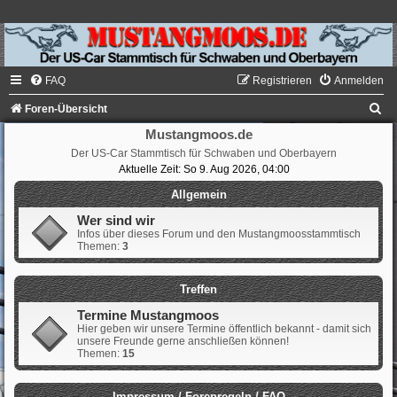
FAQ
Registrieren
Anmelden
S
Foren-Übersicht
u
Mustangmoos.de
Der US-Car Stammtisch für Schwaben und Oberbayern
c
Aktuelle Zeit: So 9. Aug 2026, 04:00
h
Allgemein
e
Wer sind wir
Infos über dieses Forum und den Mustangmoosstammtisch
Themen:
3
Treffen
Termine Mustangmoos
Hier geben wir unsere Termine öffentlich bekannt - damit sich
unsere Freunde gerne anschließen können!
Themen:
15
Impressum / Forenregeln / FAQ