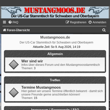
FAQ
Registrieren
Anmelden
S
Foren-Übersicht
u
Mustangmoos.de
Der US-Car Stammtisch für Schwaben und Oberbayern
c
Aktuelle Zeit: So 9. Aug 2026, 14:19
h
Allgemein
e
Wer sind wir
Infos über dieses Forum und den Mustangmoosstammtisch
Themen:
3
Treffen
Termine Mustangmoos
Hier geben wir unsere Termine öffentlich bekannt - damit sich
unsere Freunde gerne anschließen können!
Themen:
15
Impressum / Forenregeln / FAQ